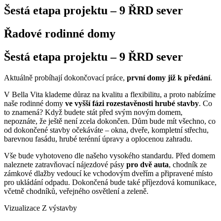
Šestá etapa projektu – 9 ŘRD sever
Řadové rodinné domy
Šestá etapa projektu – 9 ŘRD sever
Aktuálně probíhají dokončovací práce,
první domy již k předání
.
V Bella Vita klademe důraz na kvalitu a flexibilitu, a proto nabízíme
naše rodinné domy
ve vyšší fázi rozestavěnosti hrubé stavby
. Co
to znamená? Když budete stát před svým novým domem,
nepoznáte, že ještě není zcela dokončen. Dům bude mít všechno, co
od dokončené stavby očekáváte – okna, dveře, kompletní střechu,
barevnou fasádu, hrubé terénní úpravy a oplocenou zahradu.
Vše bude vyhotoveno dle našeho vysokého standardu. Před domem
naleznete zatravňovací nájezdové pásy
pro dvě auta
, chodník ze
zámkové dlažby vedoucí ke vchodovým dveřím a připravené místo
pro ukládání odpadu. Dokončená bude také příjezdová komunikace,
včetně chodníků, veřejného osvětlení a zeleně.
Vizualizace
Z výstavby